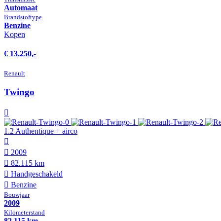
Automaat
Brandstof­type
Benzine
Kopen
€ 13.250,-
Renault
Twingo
1.2 Authentique + airco
2009
82.115 km
Hand­geschakeld
Benzine
Bouwjaar
2009
Kilometer­stand
82.115 km