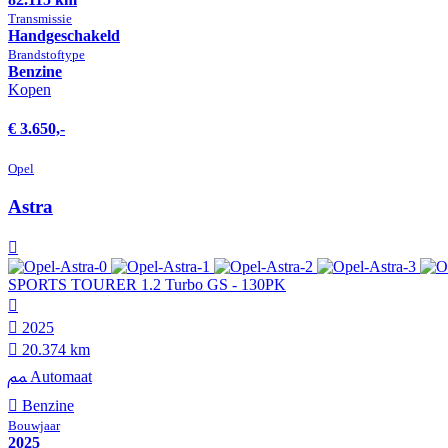
Transmissie
Hand­geschakeld
Brandstof­type
Benzine
Kopen
€ 3.650,-
Opel
Astra
SPORTS TOURER 1.2 Turbo GS - 130PK
2025
20.374 km
Automaat
Benzine
Bouwjaar
2025