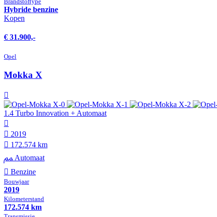
Brandstof­type
Hybride benzine
Kopen
€ 31.900,-
Opel
Mokka X
1.4 Turbo Innovation + Automaat
2019
172.574 km
Automaat
Benzine
Bouwjaar
2019
Kilometer­stand
172.574 km
Transmissie