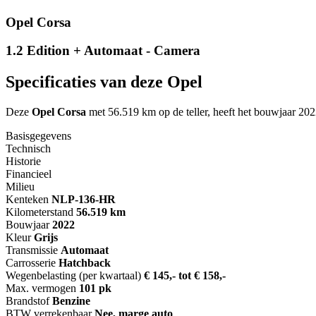
Opel Corsa
1.2 Edition + Automaat - Camera
Specificaties van deze Opel
Deze
Opel Corsa
met 56.519 km op de teller, heeft het bouwjaar 2022
Basisgegevens
Technisch
Historie
Financieel
Milieu
Kenteken
NL
P-136-HR
Kilometerstand
56.519 km
Bouwjaar
2022
Kleur
Grijs
Transmissie
Automaat
Carrosserie
Hatchback
Wegenbelasting (per kwartaal)
€ 145,- tot € 158,-
Max. vermogen
101 pk
Brandstof
Benzine
BTW verrekenbaar
Nee, marge auto