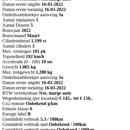
Datum eerste uitgifte
16-03-2022
Datum eerste toelating
16-03-2022
Onderhoudsboekjes aanwezig
Ja
Aantal zitplaatsen
5
Aantal Deuren
5
Bouwjaar
2022
Bouwmaand
Maart
Cilinderinhoud
1.199 cc
Aantal cilinders
3
Max. vermogen
101 pk
Topsnelheid
192 km/h
Acceleratie (0 - 100)
10 sec
Gewicht
1.065 kg
Max. trekgewicht
1.200 kg
Onderhoudsboekjes aanwezig
Ja
Datum eerste uitgifte
16-03-2022
Datum eerste toelating
16-03-2022
BTW verrekenbaar
Nee, marge auto
Wegenbelasting (per kwartaal)
€ 145,- tot € 158,-
Co2 emissie
Onbekend g/km
Emissie klasse
6
Energie label
B
Gemiddeld verbruik
5.3 / 100km
Gemiddeld verbruik stad
Onbekend / 100km
Gemiddeld verbruik snelweg
Onbekend / 100km