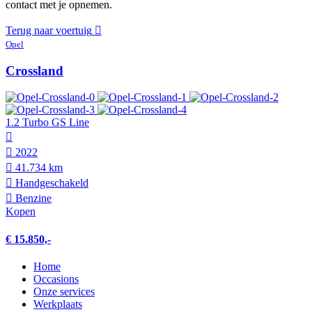
contact met je opnemen.
Terug naar voertuig
Opel
Crossland
1.2 Turbo GS Line
2022
41.734 km
Hand­geschakeld
Benzine
Kopen
€ 15.850,-
Home
Occasions
Onze services
Werkplaats