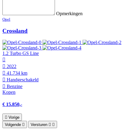
Opmerkingen
Opel
Crossland
1.2 Turbo GS Line
2022
41.734 km
Hand­geschakeld
Benzine
Kopen
€ 15.850,-
Vorige
Volgende
Versturen