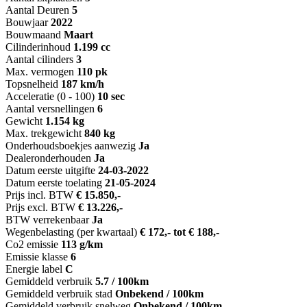
Aantal Deuren
5
Bouwjaar
2022
Bouwmaand
Maart
Cilinderinhoud
1.199 cc
Aantal cilinders
3
Max. vermogen
110 pk
Topsnelheid
187 km/h
Acceleratie (0 - 100)
10 sec
Aantal versnellingen
6
Gewicht
1.154 kg
Max. trekgewicht
840 kg
Onderhoudsboekjes aanwezig
Ja
Dealeronderhouden
Ja
Datum eerste uitgifte
24-03-2022
Datum eerste toelating
21-05-2024
Prijs incl. BTW
€ 15.850,-
Prijs excl. BTW
€ 13.226,-
BTW verrekenbaar
Ja
Wegenbelasting (per kwartaal)
€ 172,- tot € 188,-
Co2 emissie
113 g/km
Emissie klasse
6
Energie label
C
Gemiddeld verbruik
5.7 / 100km
Gemiddeld verbruik stad
Onbekend / 100km
Gemiddeld verbruik snelweg
Onbekend / 100km