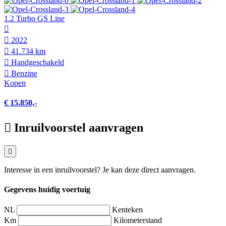
1.2 Turbo GS Line
2022
41.734 km
Hand­geschakeld
Benzine
Kopen
€ 15.850,-
Inruilvoorstel aanvragen
Interesse in een inruilvoorstel? Je kan deze direct aanvragen.
Gegevens huidig voertuig
NL
Kenteken
Km
Kilometerstand