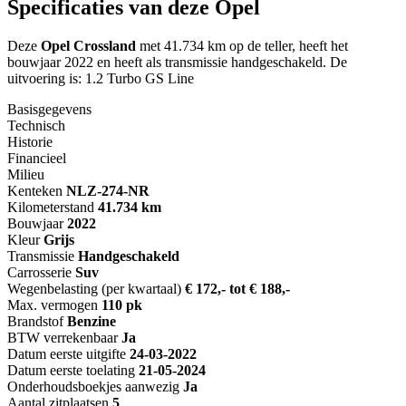
Specificaties van deze Opel
Deze
Opel Crossland
met 41.734 km op de teller, heeft het
bouwjaar 2022 en heeft als transmissie handgeschakeld. De
uitvoering is: 1.2 Turbo GS Line
Basisgegevens
Technisch
Historie
Financieel
Milieu
Kenteken
NL
Z-274-NR
Kilometerstand
41.734 km
Bouwjaar
2022
Kleur
Grijs
Transmissie
Handgeschakeld
Carrosserie
Suv
Wegenbelasting (per kwartaal)
€ 172,- tot € 188,-
Max. vermogen
110 pk
Brandstof
Benzine
BTW verrekenbaar
Ja
Datum eerste uitgifte
24-03-2022
Datum eerste toelating
21-05-2024
Onderhoudsboekjes aanwezig
Ja
Aantal zitplaatsen
5