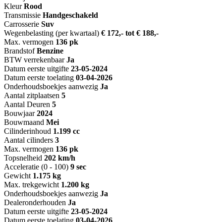
Kleur
Rood
Transmissie
Handgeschakeld
Carrosserie
Suv
Wegenbelasting (per kwartaal)
€ 172,- tot € 188,-
Max. vermogen
136 pk
Brandstof
Benzine
BTW verrekenbaar
Ja
Datum eerste uitgifte
23-05-2024
Datum eerste toelating
03-04-2026
Onderhoudsboekjes aanwezig
Ja
Aantal zitplaatsen
5
Aantal Deuren
5
Bouwjaar
2024
Bouwmaand
Mei
Cilinderinhoud
1.199 cc
Aantal cilinders
3
Max. vermogen
136 pk
Topsnelheid
202 km/h
Acceleratie (0 - 100)
9 sec
Gewicht
1.175 kg
Max. trekgewicht
1.200 kg
Onderhoudsboekjes aanwezig
Ja
Dealeronderhouden
Ja
Datum eerste uitgifte
23-05-2024
Datum eerste toelating
03-04-2026